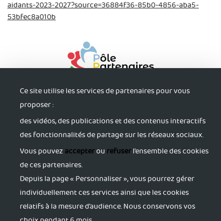
aidants-2023-2027?source=36884f36-85b0-4856-aba5-
53bfec8a010b
Ce site utilise les services de partenaires pour vous
proposer :
des vidéos, des publications et des contenus interactifs
des fonctionnalités de partage sur les réseaux sociaux.
Vous pouvez
accepter
ou
refuser
l’ensemble des cookies
S'informer
de ces partenaires.
Depuis la page « Personnaliser », vous pourrez gérer
individuellement ces services ainsi que les cookies
Trouver du soutien
relatifs à la mesure d’audience. Nous conservons vos