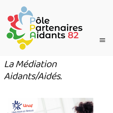
Aller
Panneau de gestion des cookies
au
contenu
principal
La Médiation
Aidants/Aidés.