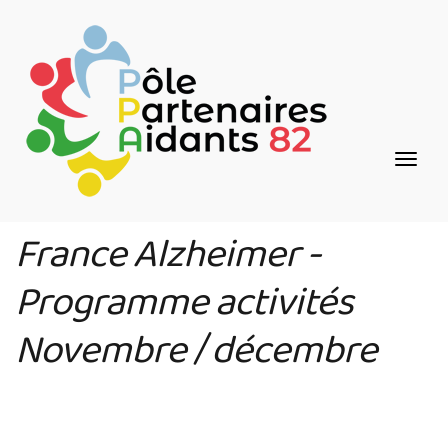
Aller
Panneau de gestion des cookies
au
contenu
principal
France Alzheimer -
Programme activités
Novembre / décembre