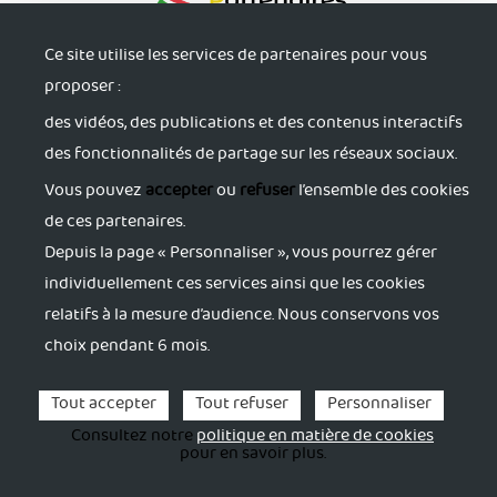
Ce site utilise les services de partenaires pour vous
proposer :
des vidéos, des publications et des contenus interactifs
des fonctionnalités de partage sur les réseaux sociaux.
Vous pouvez
accepter
ou
refuser
l’ensemble des cookies
S'informer
de ces partenaires.
Depuis la page « Personnaliser », vous pourrez gérer
individuellement ces services ainsi que les cookies
Trouver du soutien
relatifs à la mesure d’audience. Nous conservons vos
choix pendant 6 mois.
S'accorder du répit
Tout accepter
Tout refuser
Personnaliser
S'activer
Consultez notre
politique en matière de cookies
pour en savoir plus.
Se former