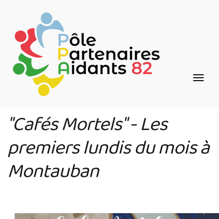
Aller
Panneau de gestion des cookies
au
contenu
principal
"Cafés Mortels" - Les
premiers lundis du mois à
Montauban