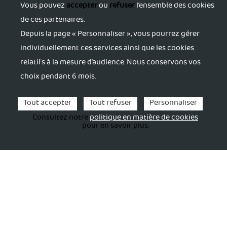
Vous pouvez
accepter
ou
refuser
l’ensemble des cookies
S'informer
de ces partenaires.
Depuis la page « Personnaliser », vous pourrez gérer
individuellement ces services ainsi que les cookies
Trouver du soutien
relatifs à la mesure d’audience. Nous conservons vos
choix pendant 6 mois.
S'accorder du répit
Tout accepter
Tout refuser
Personnaliser
S'activer
Consultez notre
politique en matière de cookies
pour en savoir plus.
Se former
Informations
Mentions légales
Politique de confidentialité
Espace Sécurisé
FINANCEMENT
ARS OCCITANIE