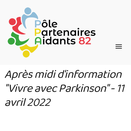
Aller
Panneau de gestion des cookies
au
contenu
principal
Après midi d'information
"Vivre avec Parkinson" - 11
avril 2022