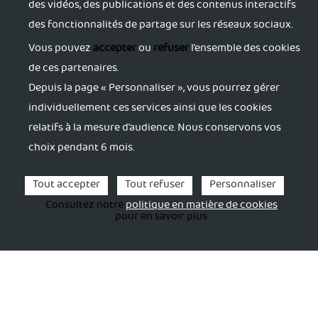
des vidéos, des publications et des contenus interactifs
des fonctionnalités de partage sur les réseaux sociaux.
Vous pouvez
accepter
ou
refuser
l’ensemble des cookies
S'informer
de ces partenaires.
Depuis la page « Personnaliser », vous pourrez gérer
individuellement ces services ainsi que les cookies
Trouver du soutien
relatifs à la mesure d’audience. Nous conservons vos
choix pendant 6 mois.
S'accorder du répit
Tout accepter
Tout refuser
Personnaliser
S'activer
Consultez notre
politique en matière de cookies
pour en savoir plus.
Se former
Informations
Mentions légales
Politique de confidentialité